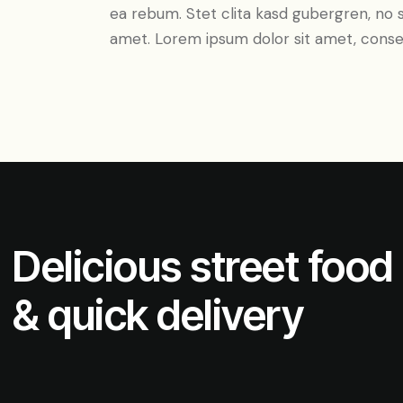
ea rebum. Stet clita kasd gubergren, no 
amet. Lorem ipsum dolor sit amet, consete
Delicious street food
& quick delivery