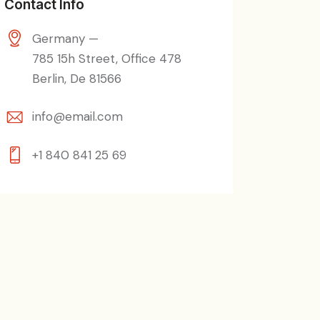
Contact Info
Germany —
785 15h Street, Office 478
Berlin, De 81566
info@email.com
+1 840 841 25 69