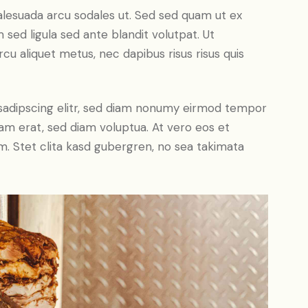
alesuada arcu sodales ut. Sed sed quam ut ex
ed ligula sed ante blandit volutpat. Ut
rcu aliquet metus, nec dapibus risus risus quis
sadipscing elitr, sed diam nonumy eirmod tempor
yam erat, sed diam voluptua. At vero eos et
. Stet clita kasd gubergren, no sea takimata