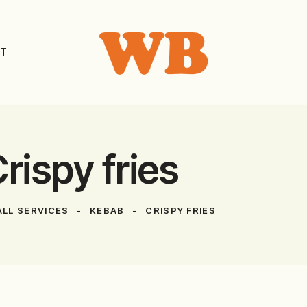
T
rispy fries
ALL SERVICES
KEBAB
CRISPY FRIES